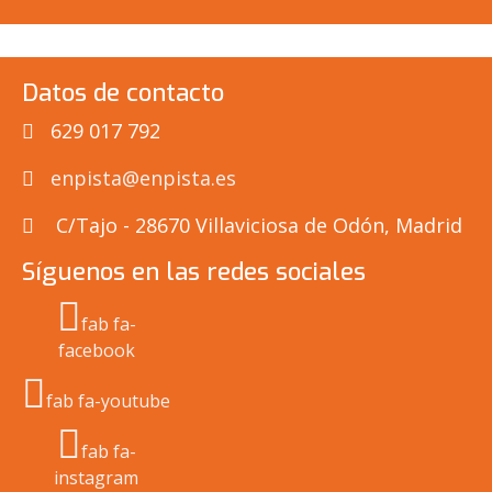
Datos de contacto
629 017 792
enpista@enpista.es
C/Tajo - 28670 Villaviciosa de Odón, Madrid
Síguenos en las redes sociales
fab fa-
facebook
fab fa-youtube
fab fa-
instagram