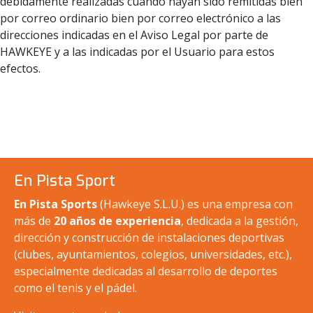
debidamente realizadas cuando hayan sido remitidas bien
por correo ordinario bien por correo electrónico a las
direcciones indicadas en el Aviso Legal por parte de
HAWKEYE y a las indicadas por el Usuario para estos
efectos.
En Pista Sport
En Pista Sports
(Hawkeye S.L.U.) es una empresa con
más de
20 años de experiencia
, dedicada a la gestión,
dirección y construcción de instalaciones deportivas
(clubes, ayuntamientos, colegios, universidades, etc.),
especialmente dedicadas al desarrollo de deportes
como el tenis y el pádel.